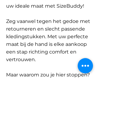
uw ideale maat met SizeBuddy!
Zeg vaarwel tegen het gedoe met
retourneren en slecht passende
kledingstukken. Met uw perfecte
maat bij de hand is elke aankoop
een stap richting comfort en
vertrouwen.
Maar waarom zou je hier stoppen?
Ontdek onze uitgebreide
database met merken en
categorieën en vind jouw maat.
Onthoud: met SizeBuddy aan uw
zijde is de perfecte pasvorm
slechts één klik verwijderd.