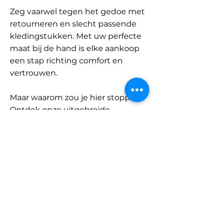
Zeg vaarwel tegen het gedoe met
retourneren en slecht passende
kledingstukken. Met uw perfecte
maat bij de hand is elke aankoop
een stap richting comfort en
vertrouwen.
Maar waarom zou je hier stoppen?
Ontdek onze uitgebreide
database met merken en
categorieën en vind jouw maat.
Onthoud: met SizeBuddy aan uw
zijde is de perfecte pasvorm
slechts één klik verwijderd.