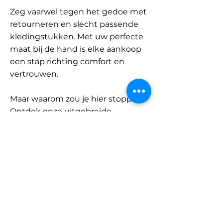
Zeg vaarwel tegen het gedoe met
retourneren en slecht passende
kledingstukken. Met uw perfecte
maat bij de hand is elke aankoop
een stap richting comfort en
vertrouwen.
Maar waarom zou je hier stoppen?
Ontdek onze uitgebreide
database met merken en
categorieën en vind jouw maat.
Onthoud: met SizeBuddy aan uw
zijde is de perfecte pasvorm
slechts één klik verwijderd.