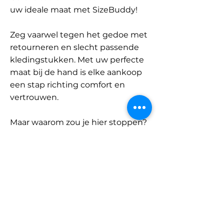
uw ideale maat met SizeBuddy!
Zeg vaarwel tegen het gedoe met
retourneren en slecht passende
kledingstukken. Met uw perfecte
maat bij de hand is elke aankoop
een stap richting comfort en
vertrouwen.
Maar waarom zou je hier stoppen?
Ontdek onze uitgebreide
database met merken en
categorieën en vind jouw maat.
Onthoud: met SizeBuddy aan uw
zijde is de perfecte pasvorm
slechts één klik verwijderd.