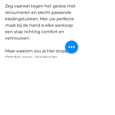
Zeg vaarwel tegen het gedoe met
retourneren en slecht passende
kledingstukken. Met uw perfecte
maat bij de hand is elke aankoop
een stap richting comfort en
vertrouwen.
Maar waarom zou je hier stoppen?
Ontdek onze uitgebreide
database met merken en
categorieën en vind jouw maat.
Onthoud: met SizeBuddy aan uw
zijde is de perfecte pasvorm
slechts één klik verwijderd.