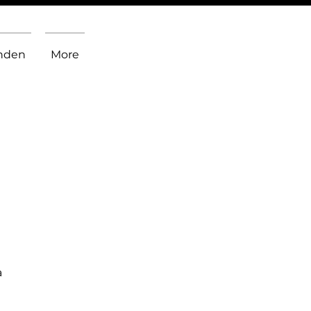
inden
More
a