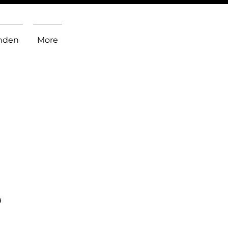
inden
More
a