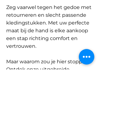
Zeg vaarwel tegen het gedoe met
retourneren en slecht passende
kledingstukken. Met uw perfecte
maat bij de hand is elke aankoop
een stap richting comfort en
vertrouwen.
Maar waarom zou je hier stoppen?
Ontdek onze uitgebreide
database met merken en
categorieën en vind jouw maat.
Onthoud: met SizeBuddy aan uw
zijde is de perfecte pasvorm
slechts één klik verwijderd.