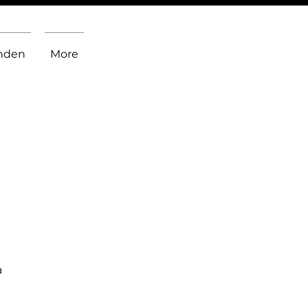
inden
More
a