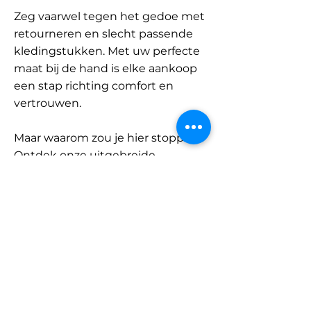
Zeg vaarwel tegen het gedoe met
retourneren en slecht passende
kledingstukken. Met uw perfecte
maat bij de hand is elke aankoop
een stap richting comfort en
vertrouwen.
Maar waarom zou je hier stoppen?
Ontdek onze uitgebreide
database met merken en
categorieën en vind jouw maat.
Onthoud: met SizeBuddy aan uw
zijde is de perfecte pasvorm
slechts één klik verwijderd.