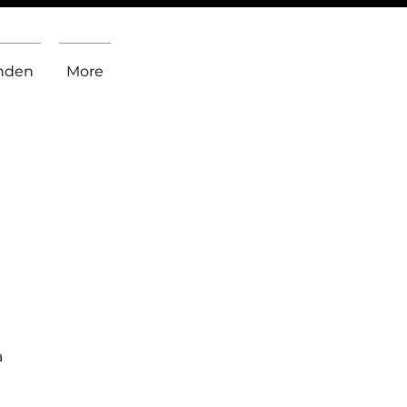
inden
More
a