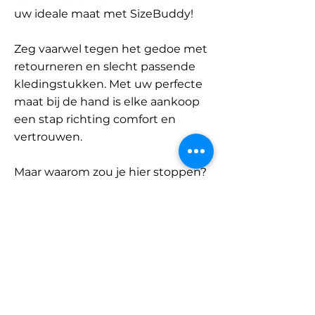
uw ideale maat met SizeBuddy!
Zeg vaarwel tegen het gedoe met
retourneren en slecht passende
kledingstukken. Met uw perfecte
maat bij de hand is elke aankoop
een stap richting comfort en
vertrouwen.
Maar waarom zou je hier stoppen?
Ontdek onze uitgebreide
database met merken en
categorieën en vind jouw maat.
Onthoud: met SizeBuddy aan uw
zijde is de perfecte pasvorm
slechts één klik verwijderd.