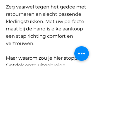
Zeg vaarwel tegen het gedoe met
retourneren en slecht passende
kledingstukken. Met uw perfecte
maat bij de hand is elke aankoop
een stap richting comfort en
vertrouwen.
Maar waarom zou je hier stoppen?
Ontdek onze uitgebreide
database met merken en
categorieën en vind jouw maat.
Onthoud: met SizeBuddy aan uw
zijde is de perfecte pasvorm
slechts één klik verwijderd.