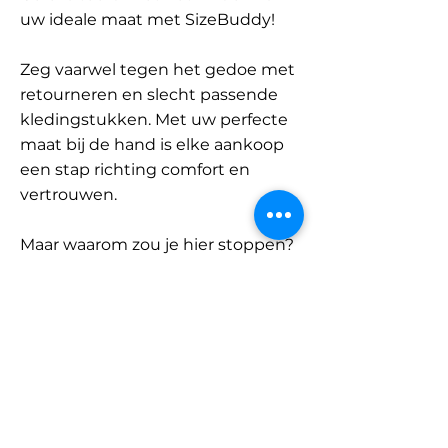
uw ideale maat met SizeBuddy!
Zeg vaarwel tegen het gedoe met
retourneren en slecht passende
kledingstukken. Met uw perfecte
maat bij de hand is elke aankoop
een stap richting comfort en
vertrouwen.
Maar waarom zou je hier stoppen?
Ontdek onze uitgebreide
database met merken en
categorieën en vind jouw maat.
Onthoud: met SizeBuddy aan uw
zijde is de perfecte pasvorm
slechts één klik verwijderd.