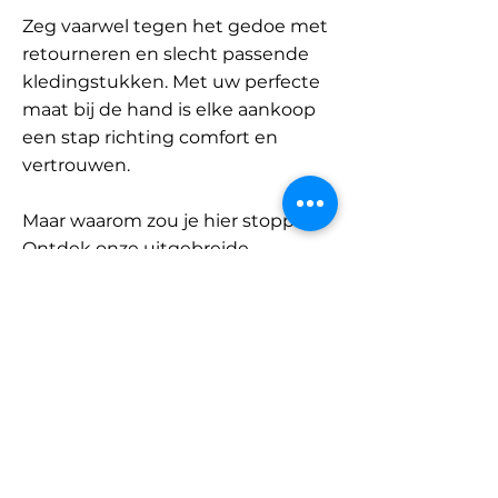
Zeg vaarwel tegen het gedoe met
retourneren en slecht passende
kledingstukken. Met uw perfecte
maat bij de hand is elke aankoop
een stap richting comfort en
vertrouwen.
Maar waarom zou je hier stoppen?
Ontdek onze uitgebreide
database met merken en
categorieën en vind jouw maat.
Onthoud: met SizeBuddy aan uw
zijde is de perfecte pasvorm
slechts één klik verwijderd.