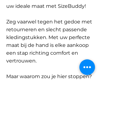
uw ideale maat met SizeBuddy!
Zeg vaarwel tegen het gedoe met
retourneren en slecht passende
kledingstukken. Met uw perfecte
maat bij de hand is elke aankoop
een stap richting comfort en
vertrouwen.
Maar waarom zou je hier stoppen?
Ontdek onze uitgebreide
database met merken en
categorieën en vind jouw maat.
Onthoud: met SizeBuddy aan uw
zijde is de perfecte pasvorm
slechts één klik verwijderd.