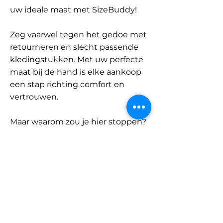
uw ideale maat met SizeBuddy!
Zeg vaarwel tegen het gedoe met
retourneren en slecht passende
kledingstukken. Met uw perfecte
maat bij de hand is elke aankoop
een stap richting comfort en
vertrouwen.
Maar waarom zou je hier stoppen?
Ontdek onze uitgebreide
database met merken en
categorieën en vind jouw maat.
Onthoud: met SizeBuddy aan uw
zijde is de perfecte pasvorm
slechts één klik verwijderd.