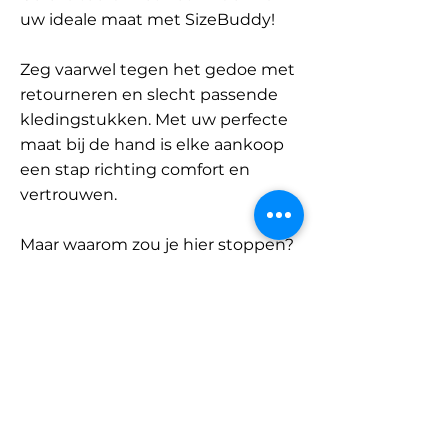
uw ideale maat met SizeBuddy!
Zeg vaarwel tegen het gedoe met
retourneren en slecht passende
kledingstukken. Met uw perfecte
maat bij de hand is elke aankoop
een stap richting comfort en
vertrouwen.
Maar waarom zou je hier stoppen?
Ontdek onze uitgebreide
database met merken en
categorieën en vind jouw maat.
Onthoud: met SizeBuddy aan uw
zijde is de perfecte pasvorm
slechts één klik verwijderd.