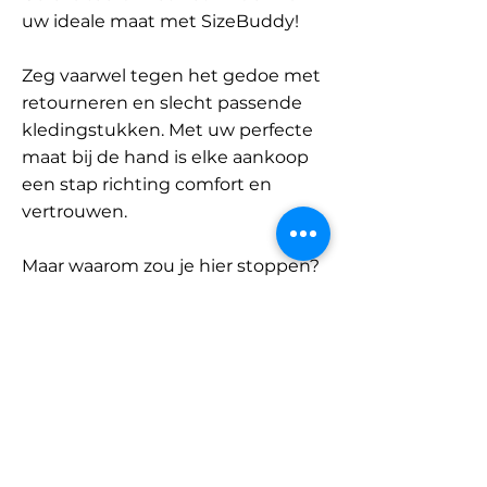
uw ideale maat met SizeBuddy!
Zeg vaarwel tegen het gedoe met
retourneren en slecht passende
kledingstukken. Met uw perfecte
maat bij de hand is elke aankoop
een stap richting comfort en
vertrouwen.
Maar waarom zou je hier stoppen?
Ontdek onze uitgebreide
database met merken en
categorieën en vind jouw maat.
Onthoud: met SizeBuddy aan uw
zijde is de perfecte pasvorm
slechts één klik verwijderd.