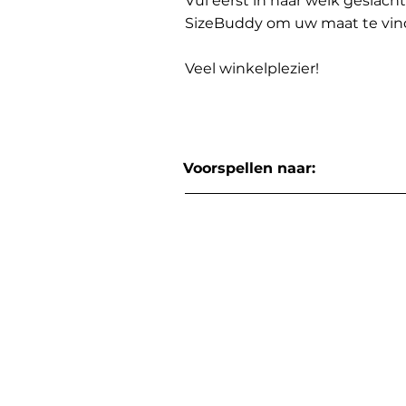
Vul eerst in naar welk geslach
SizeBuddy om uw maat te vin
Veel winkelplezier!
Voorspellen naar: