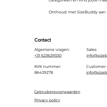
categorieën en vind jouw maa
Onthoud: met SizeBuddy aan uw
Contact
Algemene vragen:
Sales:
+31 623629330
info@size
KVK nummer:
Customer 
86439278
info@sizeb
Gebruikersvoorwaarden
Privacy policy