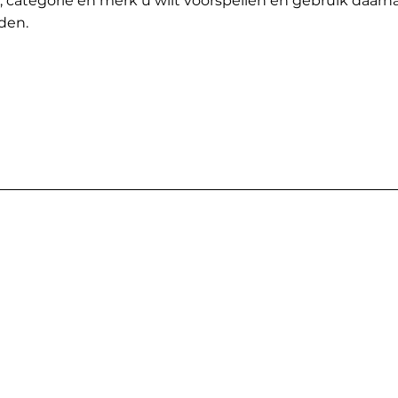
t, categorie en merk u wilt voorspellen en gebruik daarn
den.