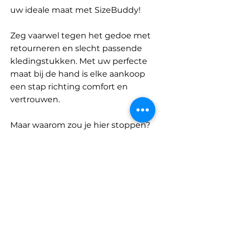
uw ideale maat met SizeBuddy!
Zeg vaarwel tegen het gedoe met
retourneren en slecht passende
kledingstukken. Met uw perfecte
maat bij de hand is elke aankoop
een stap richting comfort en
vertrouwen.
Maar waarom zou je hier stoppen?
Ontdek onze uitgebreide
database met merken en
categorieën en vind jouw maat.
Onthoud: met SizeBuddy aan uw
zijde is de perfecte pasvorm
slechts één klik verwijderd.