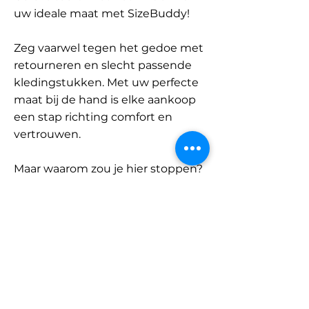
uw ideale maat met SizeBuddy!
Zeg vaarwel tegen het gedoe met
retourneren en slecht passende
kledingstukken. Met uw perfecte
maat bij de hand is elke aankoop
een stap richting comfort en
vertrouwen.
Maar waarom zou je hier stoppen?
Ontdek onze uitgebreide
database met merken en
categorieën en vind jouw maat.
Onthoud: met SizeBuddy aan uw
zijde is de perfecte pasvorm
slechts één klik verwijderd.