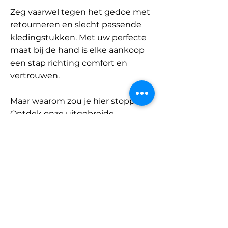
Zeg vaarwel tegen het gedoe met
retourneren en slecht passende
kledingstukken. Met uw perfecte
maat bij de hand is elke aankoop
een stap richting comfort en
vertrouwen.
Maar waarom zou je hier stoppen?
Ontdek onze uitgebreide
database met merken en
categorieën en vind jouw maat.
Onthoud: met SizeBuddy aan uw
zijde is de perfecte pasvorm
slechts één klik verwijderd.