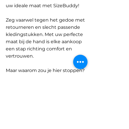
uw ideale maat met SizeBuddy!
Zeg vaarwel tegen het gedoe met
retourneren en slecht passende
kledingstukken. Met uw perfecte
maat bij de hand is elke aankoop
een stap richting comfort en
vertrouwen.
Maar waarom zou je hier stoppen?
Ontdek onze uitgebreide
database met merken en
categorieën en vind jouw maat.
Onthoud: met SizeBuddy aan uw
zijde is de perfecte pasvorm
slechts één klik verwijderd.