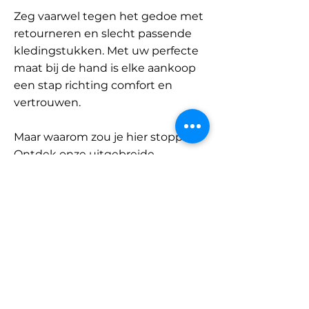
Zeg vaarwel tegen het gedoe met
retourneren en slecht passende
kledingstukken. Met uw perfecte
maat bij de hand is elke aankoop
een stap richting comfort en
vertrouwen.
Maar waarom zou je hier stoppen?
Ontdek onze uitgebreide
database met merken en
categorieën en vind jouw maat.
Onthoud: met SizeBuddy aan uw
zijde is de perfecte pasvorm
slechts één klik verwijderd.