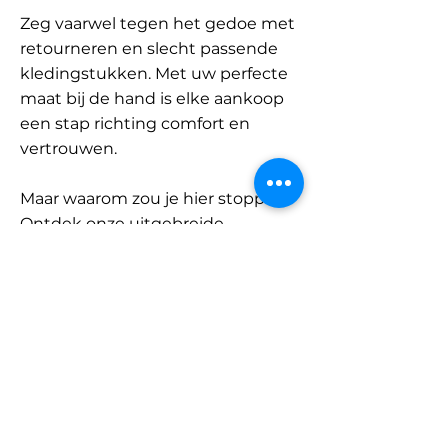
Zeg vaarwel tegen het gedoe met
retourneren en slecht passende
kledingstukken. Met uw perfecte
maat bij de hand is elke aankoop
een stap richting comfort en
vertrouwen.
Maar waarom zou je hier stoppen?
Ontdek onze uitgebreide
database met merken en
categorieën en vind jouw maat.
Onthoud: met SizeBuddy aan uw
zijde is de perfecte pasvorm
slechts één klik verwijderd.