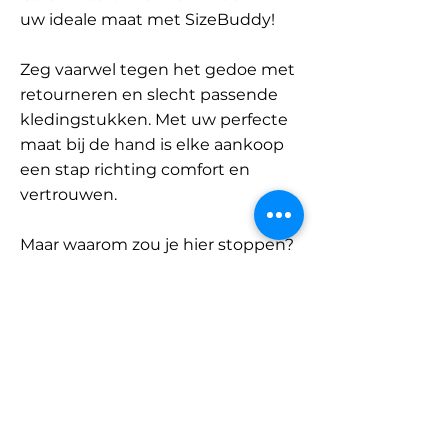
uw ideale maat met SizeBuddy!
Zeg vaarwel tegen het gedoe met
retourneren en slecht passende
kledingstukken. Met uw perfecte
maat bij de hand is elke aankoop
een stap richting comfort en
vertrouwen.
Maar waarom zou je hier stoppen?
Ontdek onze uitgebreide
database met merken en
categorieën en vind jouw maat.
Onthoud: met SizeBuddy aan uw
zijde is de perfecte pasvorm
slechts één klik verwijderd.