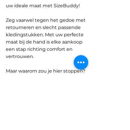
uw ideale maat met SizeBuddy!
Zeg vaarwel tegen het gedoe met
retourneren en slecht passende
kledingstukken. Met uw perfecte
maat bij de hand is elke aankoop
een stap richting comfort en
vertrouwen.
Maar waarom zou je hier stoppen?
Ontdek onze uitgebreide
database met merken en
categorieën en vind jouw maat.
Onthoud: met SizeBuddy aan uw
zijde is de perfecte pasvorm
slechts één klik verwijderd.