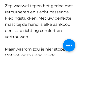
Zeg vaarwel tegen het gedoe met
retourneren en slecht passende
kledingstukken. Met uw perfecte
maat bij de hand is elke aankoop
een stap richting comfort en
vertrouwen.
Maar waarom zou je hier stoppen?
Ontdek onze uitgebreide
database met merken en
categorieën en vind jouw maat.
Onthoud: met SizeBuddy aan uw
zijde is de perfecte pasvorm
slechts één klik verwijderd.