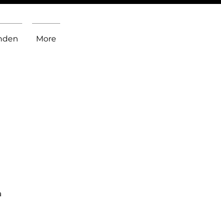
inden
More
a