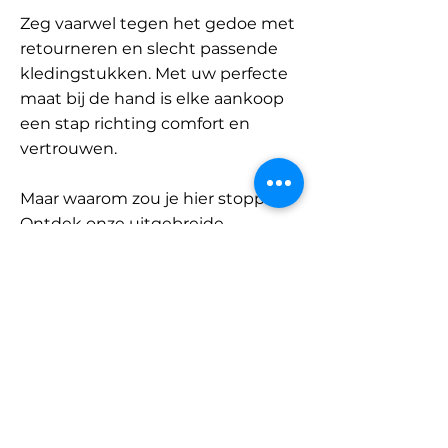
Zeg vaarwel tegen het gedoe met
retourneren en slecht passende
kledingstukken. Met uw perfecte
maat bij de hand is elke aankoop
een stap richting comfort en
vertrouwen.
Maar waarom zou je hier stoppen?
Ontdek onze uitgebreide
database met merken en
categorieën en vind jouw maat.
Onthoud: met SizeBuddy aan uw
zijde is de perfecte pasvorm
slechts één klik verwijderd.