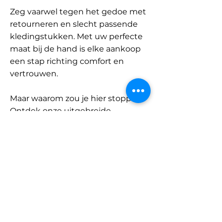
Zeg vaarwel tegen het gedoe met
retourneren en slecht passende
kledingstukken. Met uw perfecte
maat bij de hand is elke aankoop
een stap richting comfort en
vertrouwen.
Maar waarom zou je hier stoppen?
Ontdek onze uitgebreide
database met merken en
categorieën en vind jouw maat.
Onthoud: met SizeBuddy aan uw
zijde is de perfecte pasvorm
slechts één klik verwijderd.