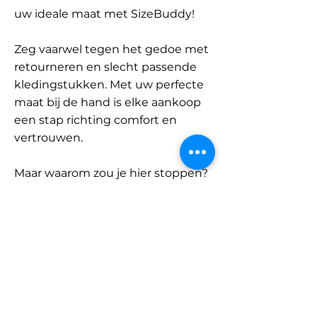
uw ideale maat met SizeBuddy!
Zeg vaarwel tegen het gedoe met
retourneren en slecht passende
kledingstukken. Met uw perfecte
maat bij de hand is elke aankoop
een stap richting comfort en
vertrouwen.
Maar waarom zou je hier stoppen?
Ontdek onze uitgebreide
database met merken en
categorieën en vind jouw maat.
Onthoud: met SizeBuddy aan uw
zijde is de perfecte pasvorm
slechts één klik verwijderd.