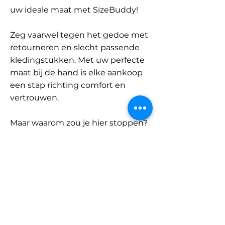
uw ideale maat met SizeBuddy!
Zeg vaarwel tegen het gedoe met
retourneren en slecht passende
kledingstukken. Met uw perfecte
maat bij de hand is elke aankoop
een stap richting comfort en
vertrouwen.
Maar waarom zou je hier stoppen?
Ontdek onze uitgebreide
database met merken en
categorieën en vind jouw maat.
Onthoud: met SizeBuddy aan uw
zijde is de perfecte pasvorm
slechts één klik verwijderd.