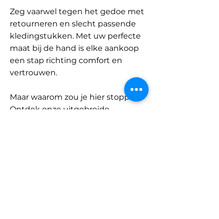
Zeg vaarwel tegen het gedoe met
retourneren en slecht passende
kledingstukken. Met uw perfecte
maat bij de hand is elke aankoop
een stap richting comfort en
vertrouwen.
Maar waarom zou je hier stoppen?
Ontdek onze uitgebreide
database met merken en
categorieën en vind jouw maat.
Onthoud: met SizeBuddy aan uw
zijde is de perfecte pasvorm
slechts één klik verwijderd.