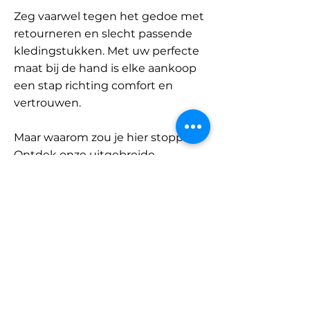
Zeg vaarwel tegen het gedoe met
retourneren en slecht passende
kledingstukken. Met uw perfecte
maat bij de hand is elke aankoop
een stap richting comfort en
vertrouwen.
Maar waarom zou je hier stoppen?
Ontdek onze uitgebreide
database met merken en
categorieën en vind jouw maat.
Onthoud: met SizeBuddy aan uw
zijde is de perfecte pasvorm
slechts één klik verwijderd.