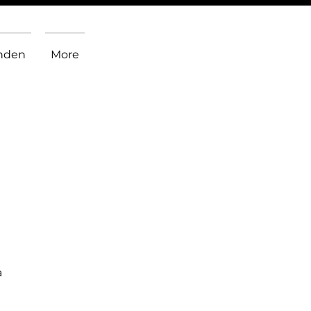
inden
More
a