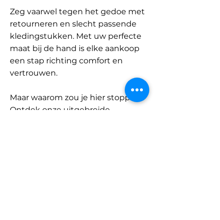
Zeg vaarwel tegen het gedoe met
retourneren en slecht passende
kledingstukken. Met uw perfecte
maat bij de hand is elke aankoop
een stap richting comfort en
vertrouwen.
Maar waarom zou je hier stoppen?
Ontdek onze uitgebreide
database met merken en
categorieën en vind jouw maat.
Onthoud: met SizeBuddy aan uw
zijde is de perfecte pasvorm
slechts één klik verwijderd.